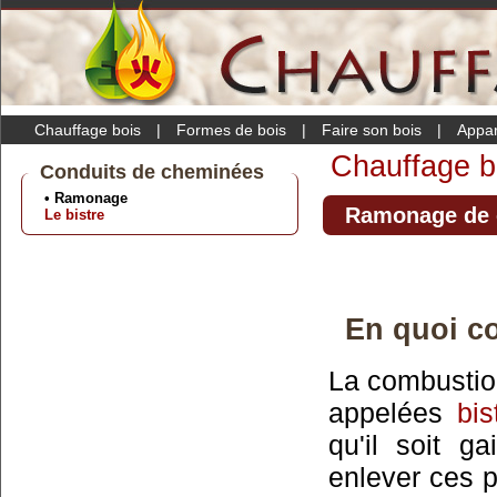
Chauffage bois
|
Formes de bois
|
Faire son bois
|
Appar
Chauffage b
Conduits de cheminées
• Ramonage
Ramonage de 
Le bistre
En quoi co
La combustion
appelées
bis
qu'il soit 
enlever ces p