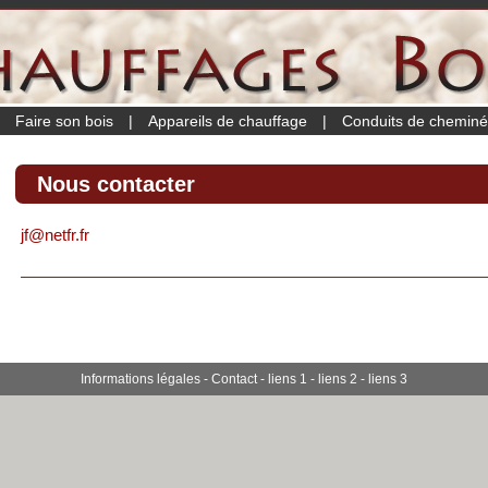
|
Faire son bois
|
Appareils de chauffage
|
Conduits de chemin
Nous contacter
jf@netfr.fr
Informations légales
-
Contact
-
liens 1
-
liens 2
-
liens 3