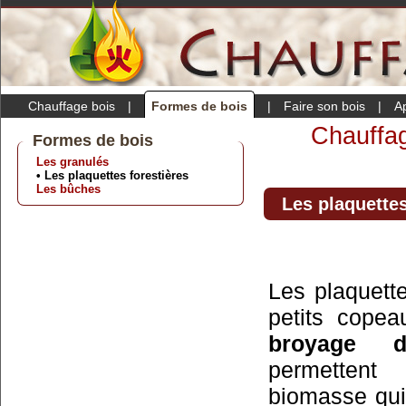
Chauffage bois
|
Formes de bois
|
Faire son bois
|
A
Chauffa
Formes de bois
Les granulés
• Les plaquettes forestières
Les bûches
Les plaquettes
Les plaquette
petits cope
broyage d
permettent 
biomasse qui 